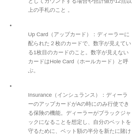
としてカウント
する場合や合計値が12点以
上の手札のこと
。
Up
Card（アップカード
）：ディーラーに
配られた２枚のカードで、数字が見えてい
る
1枚目
のカードのこと。数字が見えない
カードはHole
Card（ホールカード
）
と呼
ぶ。
Insurance（インシュランス
）：
ディーラ
ーのアップカードがAの時にのみ行使でき
る保険
の機能
。ディーラーがブラックジャ
ックになることを想定し、自分の
ベット
を
守るために、
ベット
額の
半分
を新たに賭け