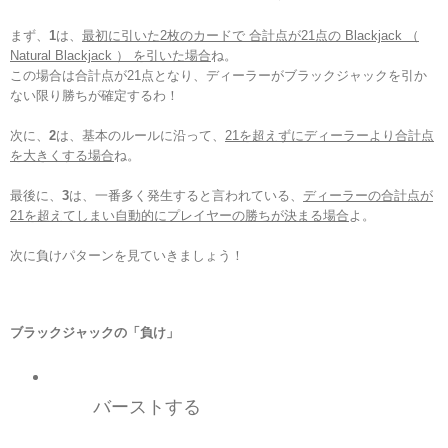
まず、
1
は、
最初に引いた2枚のカードで 合計点が21点の Blackjack （
Natural Blackjack ） を引いた場合
ね。
この場合は合計点が21点となり、ディーラーがブラックジャックを引か
ない限り勝ちが確定するわ！
次に、
2
は、基本のルールに沿って、
21を超えずにディーラーより合計点
を大きくする場合
ね。
最後に、
3
は、一番多く発生すると言われている、
ディーラーの合計点が
21を超えてしまい自動的にプレイヤーの勝ちが決まる場合
よ。
次に負けパターンを見ていきましょう！
ブラックジャックの「負け
」
バーストする