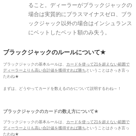
ること。ディーラーがブラックジャックの
場合は実質的にプラスマイナスゼロ
、
ブラ
ックジャック以外の場合は
インシュランス
に
ベット
した
ベット
額
のみ失う。
ブラックジャックのルールについて
★
ブラックジャックの基本ルールは、
カードを使って21を超えない範囲で
ディーラーよりも高い合計値を獲得すれば勝ち
ということはさっき言っ
たわね★
まずは、どうやってカードを数えるのかについて説明するわね～！
ブラックジャックの
カードの数え方について
★
ブラックジャックの基本ルールは、
カードを使って21を超えない範囲で
ディーラーよりも高い合計値を獲得すれば勝ち
ということはさっき言っ
たわね★