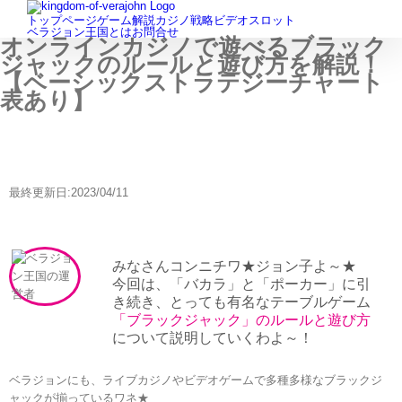
for:
Skip
トップページ
ゲーム解説
カジノ戦略
ビデオスロット
to
ベラジョン王国とは
お問合せ
オンラインカジノで遊べるブラック
content
ジャックのルールと遊び方を解説！
【ベーシックストラテジーチャート
表あり】
最終更新日:2023/04/11
みなさんコンニチワ★ジョン子よ～★
今回は、「バカラ」と「ポーカー」に引
き続き、とっても有名なテーブルゲーム
「ブラックジャック」のルールと遊び方
について説明していくわよ～！
ベラジョンにも、ライブカジノやビデオゲームで多種多様なブラックジ
ャックが揃っているワネ★