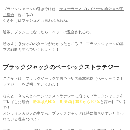
ブラックジャックの引き分けは、
ディーラーとプレイヤーの合計点が同
じ場合
に起こるの！
引き分けは
プッシュ
とも言われるわね。
通常、プッシュになったら、ベットは返金されるわ。
勝敗＆引き分けのパターンがわかったところで、ブラックジャックの基
本の戦略を学んでいくわよ～！！
ブラックジャックのベーシックストラテジ
ー
ここからは、ブラックジャックで勝つための基本戦略（ベーシックスト
ラテジー）を説明していくわよ！
なんと、きちんとベーシックストラテジーに沿ってブラックジャックを
プレイした場合、
勝率は約50％、期待値は96％から102％
と言われている
の！
オンラインカジノの中でも、
ブラックジャックは特に勝ちやすい
と言わ
れている理由なのよ♪