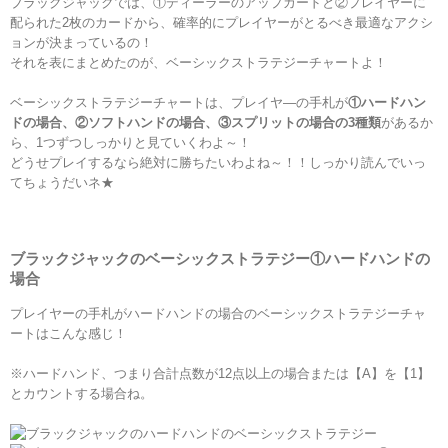
ブラックジャックでは、①ディーラーのアップカードと②プレイヤーに
配られた2枚のカードから、確率的にプレイヤーがとるべき最適なアクシ
ョンが決まっているの！
それを表にまとめたのが、ベーシックストラテジーチャートよ！
ベーシックストラテジーチャートは、プレイヤ―の手札が
①ハードハン
ドの場合、②ソフトハンドの場合、③スプリットの場合の3種類
があるか
ら、1つずつしっかりと見ていくわよ～！
どうせプレイするなら絶対に勝ちたいわよね～！！しっかり読んでいっ
てちょうだいネ★
ブラックジャックのベーシックストラテジー
①
ハードハンドの
場合
プレイヤーの手札がハードハンドの場合のベーシックストラテジーチャ
ートはこんな感じ
！
※
ハードハンド、つまり合計点数が12点以上の場合または
【A】を【1】
とカウントする場合ね。