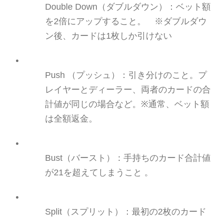
Double
Down（ダブルダウン
）
：
ベット
額
を2倍にアップすること。 ※ダブルダウ
ン後、カードは1枚しか引けない
Push （
プッシュ
）
：
引き分けのこと。プ
レイヤーとディーラー、両者のカードの合
計値が同じ
の場合など。
※
通常、
ベット
額
は全額返金。
Bust（バ
ー
スト
）
：
手持ちのカード合計値
が21を超えてしまうこと
。
Split（スプリット
）
：
最初の2枚のカード