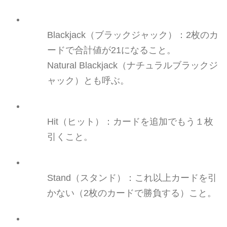
Blackjack（ブラックジャック
）：
2枚のカ
ードで合計値が2
1になること
。
Natural
Blackjack（ナチュラルブラックジ
ャック
）
と
も
呼ぶ
。
Hit（ヒット
）
：
カードを
追加で
もう１枚
引くこと。
Stand（スタンド
）：これ以上カードを引
かない
（2枚のカードで勝負する）こと。