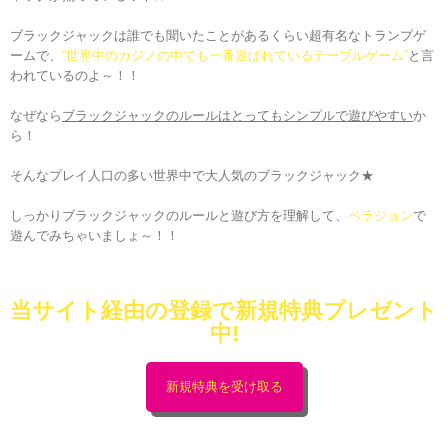
ブラックジャックは誰でも聞いたことがあるくらい超有名なトランプゲ
ームで、
”世界中のカジノの中でも一番遊ばれているテーブルゲーム”
と言
われているのよ～！！
なぜなら
ブラックジャックのルールはとってもシンプルで遊びやすい
か
ら！
そんなプレイ人口の多い世界中で大人気のブラックジャック★
しっかりブラックジャックのルールと遊び方を理解して、
ベラジョン
で
遊んでみちゃいましょ～！！
当サイト経由の登録で新規特典プレゼント
中!
新規特典を受け取る