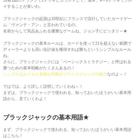
52枚1組のトランプで1デッキとカウントして、通常、4～8デッキでプレ
イすることが多いわ。
ブラックジャックの起源は18世紀にフランスで流行していたカードゲー
ム「ヴァンテ・アン」と言われているの。
名前からして気品あふれる優雅なゲームね、ジョン子にピッタリ～★
ブラックジャックの基本ルールは、カードを使って21を超えない範囲で
ディーラーよりも高い合計値を獲得すれば勝ちというシンプルなルール
ね。
さらに、ブラックジャックには「ベーシックストラテジー」と呼ばれる
勝つための基本戦略がたくさんあるの！
シンプルなルールと多様な戦略がブラックジャックの魅力
なのよ～！
ではでは、より詳しく説明していくわね～！
まずは、ブラックジャックで使われる、知っておいたほうがいい基本用
語から、見ていくわよ！
ブラックジャックの基本用語
★
まず、
ブラックジャックで使われる、知っておいたほうがいい基本用語
はこちら！