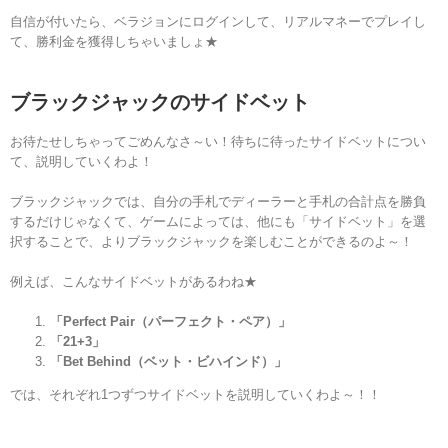
自信が付いたら、ベラジョンにログインして、リアルマネーでプレイし
て、勝利金を獲得しちゃいましょ
★
ブラックジャックのサイド
ベット
お待たせしちゃってごめんなさ～い！待ちに待ったサイドベットについ
て、説明していくわよ！
ブラックジャックでは、自分の手札でディーラーと手札の合計点を勝負
するだけじゃなくて、ゲームによっては、他にも「サイドベット」を選
択することで、よりブラックジャックを楽しむことができるのよ～
！
例えば、こんなサイドベットがあるわね
★
「Perfect Pair（パーフェクト・ペア）」
「21+3」
「Bet Behind（ベット・ビハインド）」
では、それぞれ1つずつサイドベットを説明していくわよ～！！