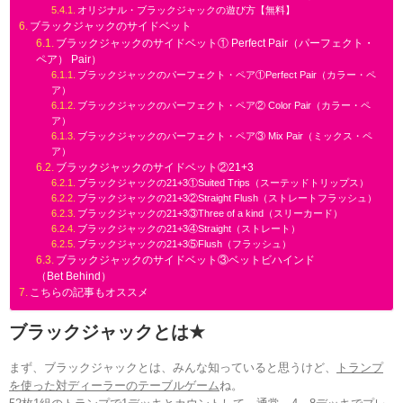
オリジナル・ブラックジャックの遊び方【無料】
ブラックジャックのサイドベット
ブラックジャックのサイドベット① Perfect Pair（パーフェクト・
ペア） Pair）
ブラックジャックのパーフェクト・ペア①Perfect Pair（カラー・ペ
ア）
ブラックジャックのパーフェクト・ペア② Color Pair（カラー・ペ
ア）
ブラックジャックのパーフェクト・ペア③ Mix Pair（ミックス・ペ
ア）
ブラックジャックのサイドベット②21+3
ブラックジャックの21+3①Suited Trips（スーテッドトリップス）
ブラックジャックの21+3②Straight Flush（ストレートフラッシュ）
ブラックジャックの21+3③Three of a kind（スリーカード）
ブラックジャックの21+3④Straight（ストレート）
ブラックジャックの21+3⑤Flush（フラッシュ）
ブラックジャックのサイドベット③ベットビハインド
（Bet Behind）
こちらの記事もオススメ
ブラックジャックとは
★
まず、ブラックジャックとは、みんな知っていると思うけど、
トランプ
を使った対ディーラーのテーブルゲーム
ね。