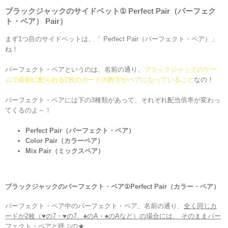
ブラックジャックのサイド
ベット
①
Perfect
Pair（パーフェク
ト
・
ペア
）
Pair
）
まず1つ目のサイドベットは、「 Perfect Pair（パーフェクト・ペア）」
ね！
パーフェクト・ペアというのは、名前の通り、
ブラックジャックのゲー
ムで最初に配られる2枚のカードの数字がペアになっていること
なの！
パーフェクト・ペアには下の3種類があって、それぞれ配当倍率が変わっ
てくるのよ～！
Perfect Pair（パーフェクト・ペア）
Color Pair（カラーペア）
Mix Pair（ミックスペア）
ブラックジャックの
パーフェクト・ペア
①
Perfect
Pair（
カラー・ペア
）
パーフェクト・ペア中のパーフェクト・ペア、名前の通り、
全く同じカ
ードが2枚（♥の7・♥の7、♠のA・♠のAなど）の場合には、 そのままパー
フェクト・ペアと呼ぶ
の★