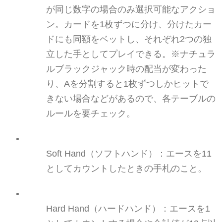
が同じ数字の場合のみ
選択可能なアクショ
ン
。カードを1枚ずつに分け、分けたカー
ドにも同額を
ベット
し、
それぞれ2つの
独
立した手としてプレイできる。※ナチュラ
ルブラックジャック時の配当が
変わった
り
、Aを分割すると1枚ずつしかヒットで
きない場合などがあるので、各テーブルの
ルールを要
チェック
。
Soft
Hand（ソフトハンド
）
：
エースを11
としてカウント
したときの手札のこと。
Hard
Hand（ハードハンド
）：エースを1